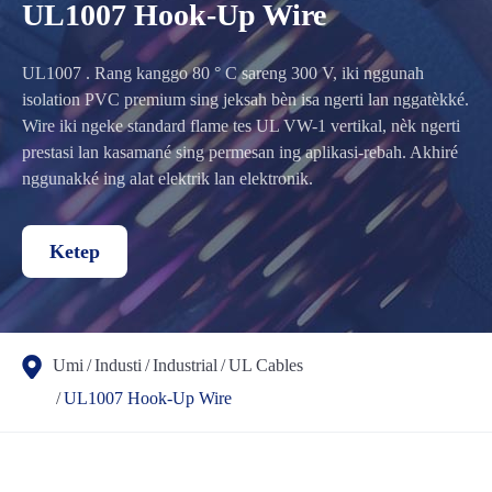
UL1007 Hook-Up Wire
UL1007 . Rang kanggo 80 ° C sareng 300 V, iki nggunah
isolation PVC premium sing jeksah bèn isa ngerti lan nggatèkké.
Wire iki ngeke standard flame tes UL VW-1 vertikal, nèk ngerti
prestasi lan kasamané sing permesan ing aplikasi-rebah. Akhiré
nggunakké ing alat elektrik lan elektronik.
Ketep
Umi
Industi
Industrial
UL Cables
UL1007 Hook-Up Wire