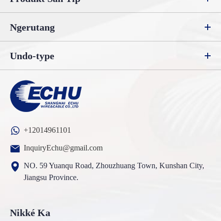
Ngerutang
Undo-type
+12014961101
InquiryEchu@gmail.com
NO. 59 Yuanqu Road, Zhouzhuang Town, Kunshan City,
Jiangsu Province.
Nikké Ka