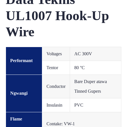
UL1007 Hook-Up
Wire
Voltages
AC 300V
Performant
Tentor
80 °C
Bare Duper atawa
Conductor
Tinned Gupers
Ngwangi
Insulasin
PVC
Flame
Contake: VW-1