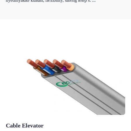
nyedhiyakké kuatan, flexibility, sareng tetep s. ...
Cable Elevator